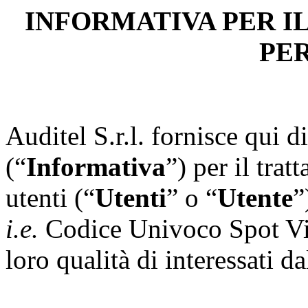
INFORMATIVA PER I
PE
Auditel S.r.l. fornisce qui d
(“
Informativa
”) per il trat
utenti (“
Utenti
” o “
Utente
”
i.e.
Codice Univoco Spot Vi
loro qualità di interessati d